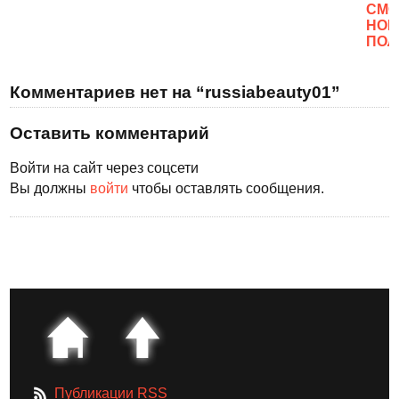
CМО
НОВ
ПОЛ
Комментариев нет на “russiabeauty01”
Оставить комментарий
Войти на сайт через соцсети
Вы должны
войти
чтобы оставлять сообщения.
Публикации RSS