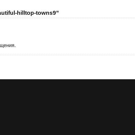
tiful-hilltop-towns9”
бщения.