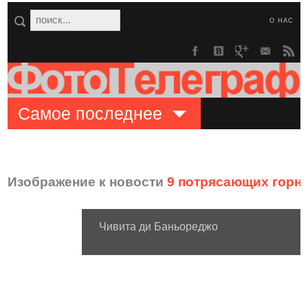
О НАС
Самое последнее
Изображение к новости
9 потрясающих горн
Чивита ди Баньореджо