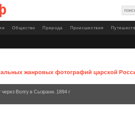
ии
Общество
Природа
Происшествия
Путешеств
кальных жанровых фотографий царской Росс
 через Волгу в Сызрани. 1894 г