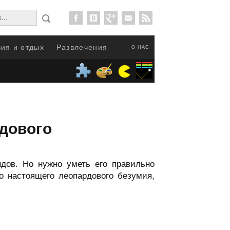
ия и отдых
Развлечения
О НАС
рдового
ндов. Но нужно уметь его правильно
о настоящего леопардового безумия,