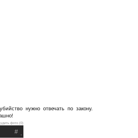
бийство нужно отвечать по закону.
ашно!
удить фото (0)
#
.