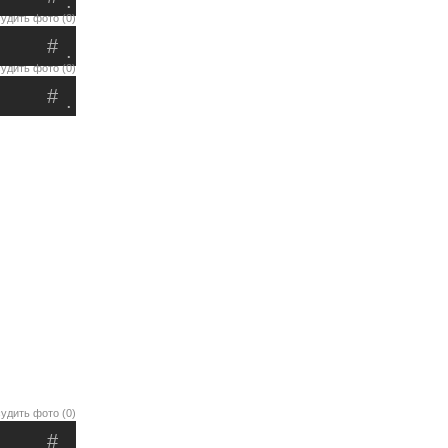
.
удить фото (0)
#
.
удить фото (0)
#
.
удить фото (0)
#
.