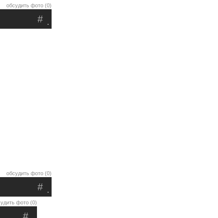
обсудить фото (0)
#
.
обсудить фото (0)
#
.
удить фото (0)
#