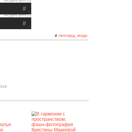
обсудить фото (0)
#
.
обсудить фото (0)
#
.
леопард
мода
#
,
2018