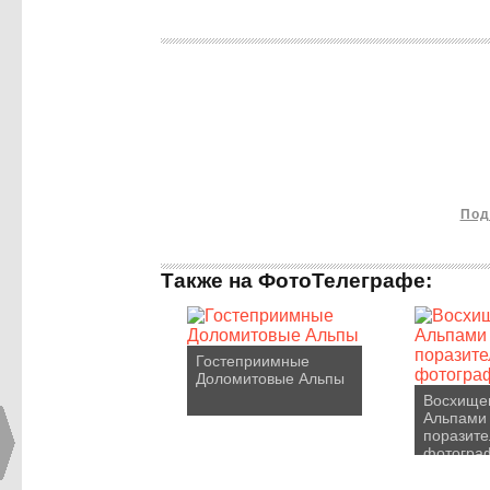
Под
Также на ФотоТелеграфе:
Гостеприимные
Доломитовые Альпы
Восхище
Альпами 
поразит
фотогра