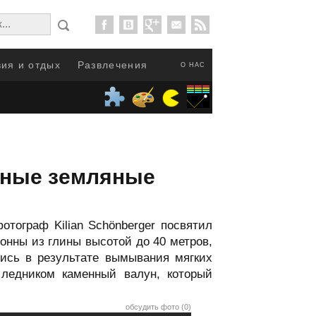
ия и отдых
Развлечения
О НАС
чные земляные
отограф Kilian Schönberger посвятил
нны из глины высотой до 40 метров,
ись в результате вымывания мягких
 ледником каменный валун, который
обсудить фото (0)