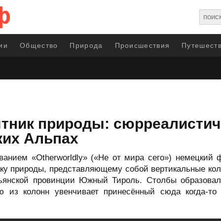
ии
Общество
Природа
Происшествия
Путешеств
тник природы: сюрреалисти
ких Альпах
нием «Otherworldly» («Не от мира сего») немецкий ф
ку природы, представляющему собой вертикальные коло
льянской провинции Южный Тироль. Столбы образовал
 из колонн увенчивает принесённый сюда когда-то