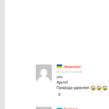
Чемодан
:
03.11.2017 в 15:06
ого
Круто!
Природа удивляет
0