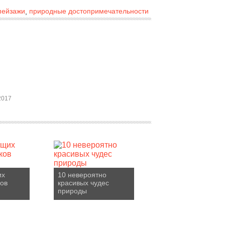
пейзажи
природные достопримечательности
,
2017
их
10 невероятно
ков
красивых чудес
природы