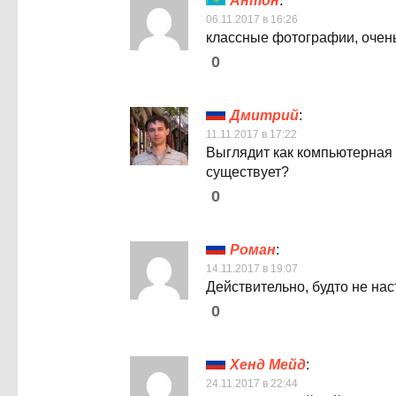
Антон
:
06.11.2017 в 16:26
классные фотографии, очен
0
Дмитрий
:
11.11.2017 в 17:22
Выглядит как компьютерная 
существует?
0
Роман
:
14.11.2017 в 19:07
Действительно, будто не на
0
Хенд Мейд
:
24.11.2017 в 22:44