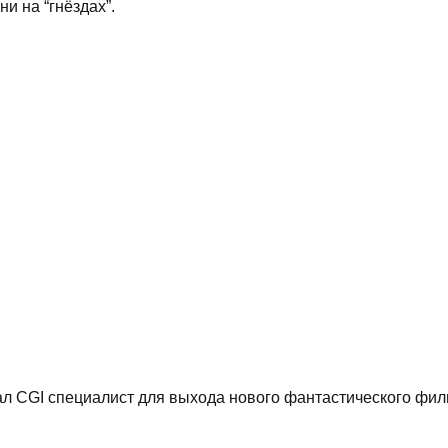
и на “гнёздах”.
ал CGI специалист для выхода нового фантастического фи