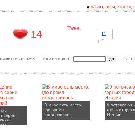
альпы
горы
италия
#
,
,
,
Tweet
14
11
пишитесь на RSS
Или по e-mail:
02.11.
В мире есть место,
9 потрясающ
где время
горных город
ние
остановилось…
Италии
в серии
ельных
фий