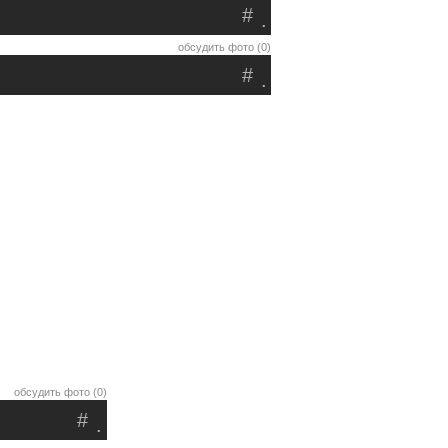
#
.
обсудить фото (0)
#
.
обсудить фото (0)
#
.