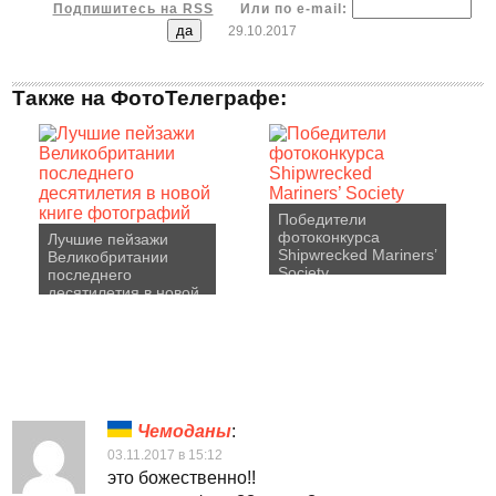
Подпишитесь на RSS
Или по e-mail:
29.10.2017
Также на ФотоТелеграфе:
Победители
фотоконкурса
Лучшие пейзажи
Shipwrecked Mariners’
Великобритании
Society
последнего
десятилетия в новой
книге фотографий
Чемоданы
:
03.11.2017 в 15:12
это божественно!!