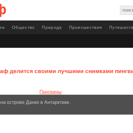
ии
Общество
Природа
Происшествия
Путешеств
аф делится своими лучшими снимками пингви
на острове Данко в Антарктике.