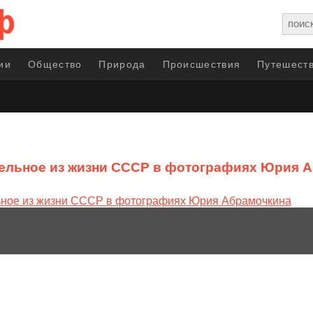
ии
Общество
Природа
Происшествия
Путешеств
ельное из жизни СССР в фотографиях Юрия 