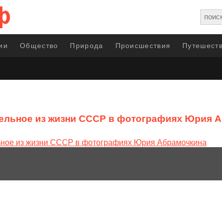
ии
Общество
Природа
Происшествия
Путешеств
ельное из жизни СССР в фотографиях Юрия 