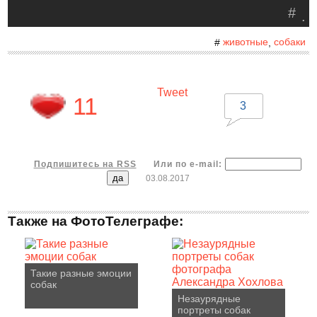
#
.
животные
собаки
#
,
Tweet
11
3
Подпишитесь на RSS
Или по e-mail:
03.08.2017
Также на ФотоТелеграфе:
Такие разные эмоции
собак
Незаурядные
портреты собак