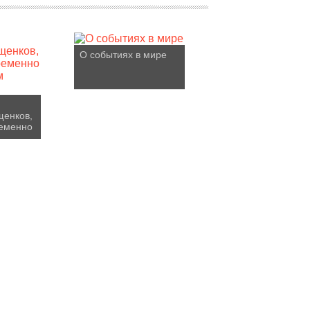
О событиях в мире
щенков,
ременно
м