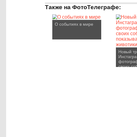
Также на ФотоТелеграфе:
О событиях в мире
Новый т
Инстагра
фотогра
своих со
показыва
животики