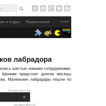
ия и отдых
Развлечения
О НАС
ков лабрадора
нились шестью новыми сотрудниками,
 Щенкам предстоят долгие месяцы
ства. Маленькие лабрадоры пошли по
обсудить фото (0)
#
.
обсудить фото (0)