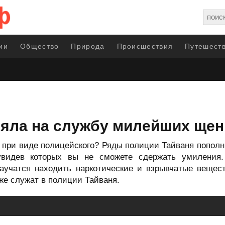
ии
Общество
Природа
Происшествия
Путешеств
зяла на службу милейших щен
е при виде полицейского? Ряды полиции Тайваня попол
увидев которых вы не сможете сдержать умиления.
научатся находить наркотические и взрывчатые веще
же служат в полиции Тайваня.