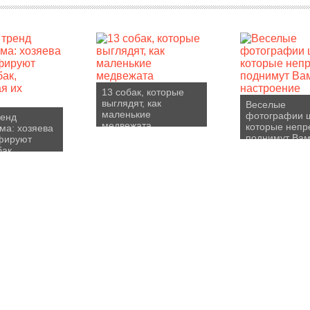
13 собак, которые
выглядят, как
Веселые
маленькие
фотографии 
ренд
медвежата
которые неп
ма: хозяева
поднимут Ва
фируют
настроение
бак,
я их