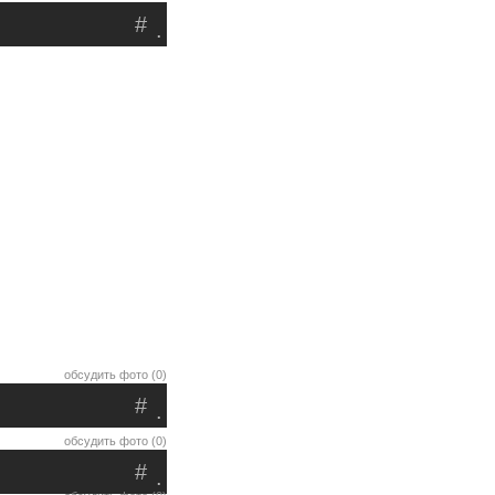
#
.
обсудить фото (0)
#
.
обсудить фото (0)
#
.