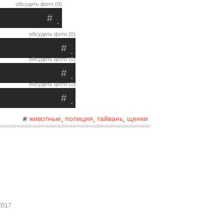
обсудить фото (0)
#
.
обсудить фото (0)
#
.
обсудить фото (0)
#
.
обсудить фото (0)
#
.
животные
полиция
тайвань
щенки
#
,
,
,
2017