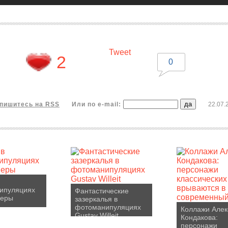
Tweet
2
0
пишитесь на RSS
Или по e-mail:
22.07.
ипуляциях
Фантастические
иеры
зазеркалья в
фотоманипуляциях
Коллажи Алек
Gustav Willeit
Кондакова:
персонажи