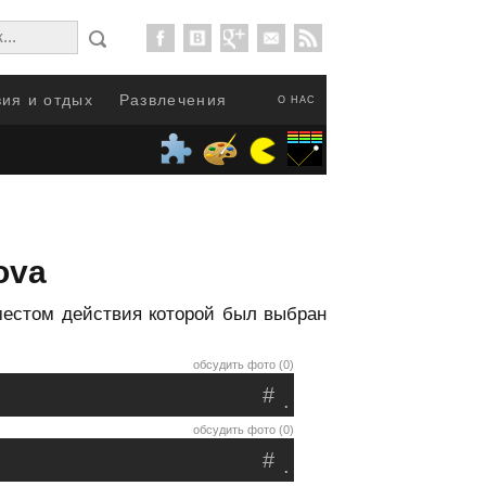
ия и отдых
Развлечения
О НАС
ova
местом действия которой был выбран
обсудить фото (0)
#
.
обсудить фото (0)
#
.