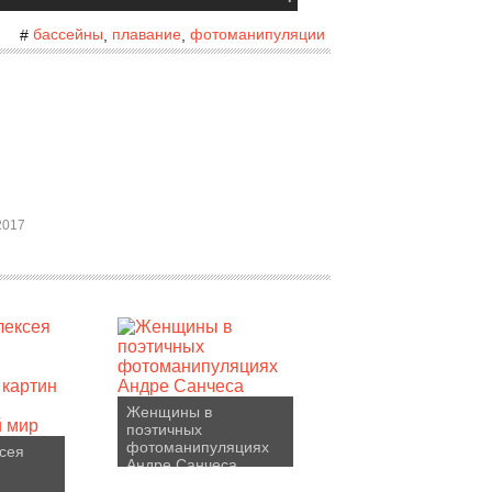
бассейны
плавание
фотоманипуляции
#
,
,
2017
Женщины в
поэтичных
фотоманипуляциях
сея
Андре Санчеса