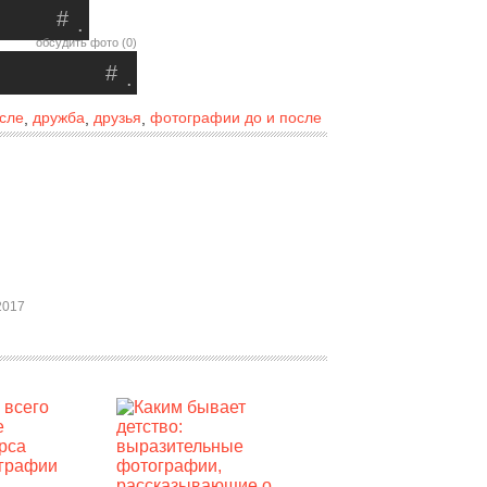
#
.
обсудить фото (0)
#
.
осле
дружба
друзья
фотографии до и после
,
,
,
2017