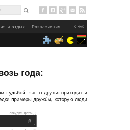
ия и отдых
Развлечения
О НАС
озь года:
ам судьбой. Часто друзья приходят и
редки примеры дружбы, которую люди
обсудить фото (0)
#
.