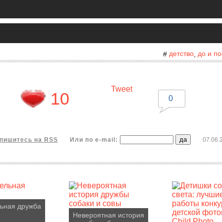
детство
до и п
#
,
Tweet
10
0
пишитесь на RSS
Или по e-mail:
07.06.
ьная дружба
Невероятная история