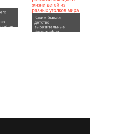
его
Каким бывает
рса
детство:
графии
выразительные
фотографии,
рассказывающие о
жизни детей из
разных уголков мира