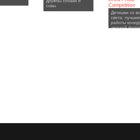
дружбы собаки и
совы
Детишки со вс
света: лучшие
работы конку
детской фото
Child Photo
Competition