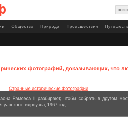
ии
Общество
Природа
Происшествия
Путешеств
орических фотографий, доказывающих, что л
она Рамсеса II разбирают, чтобы собрать в другом мес
суанского гидроузла, 1967 год.