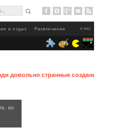
ия и отдых
Развлечения
О НАС
юди довольно странные создания
от
те, во