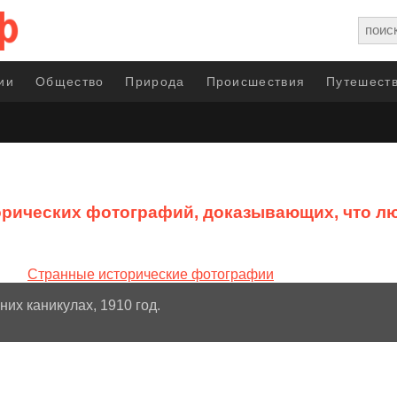
ии
Общество
Природа
Происшествия
Путешеств
орических фотографий, доказывающих, что л
их каникулах, 1910 год.