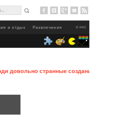
ия и отдых
Развлечения
О НАС
юди довольно странные создания
от