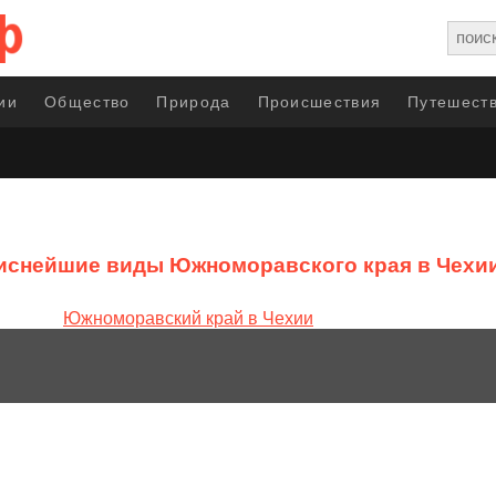
ии
Общество
Природа
Происшествия
Путешеств
снейшие виды Южноморавского края в Чехи