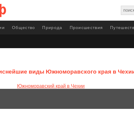
ии
Общество
Природа
Происшествия
Путешеств
снейшие виды Южноморавского края в Чехи