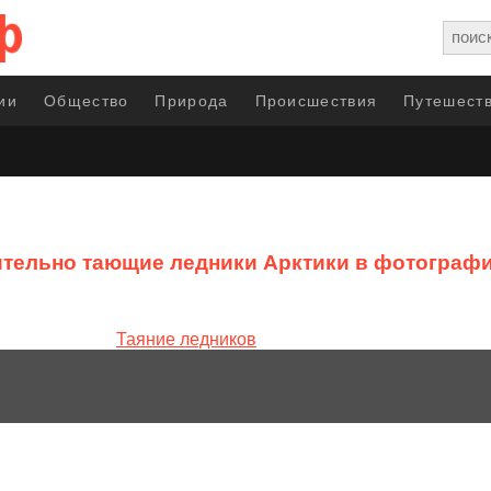
ии
Общество
Природа
Происшествия
Путешеств
тельно тающие ледники Арктики в фотографи