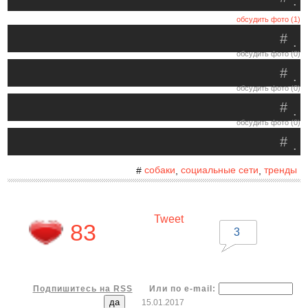
.
обсудить фото (1)
#
.
обсудить фото (0)
#
.
обсудить фото (0)
#
.
обсудить фото (0)
#
.
собаки
социальные сети
тренды
#
,
,
Tweet
83
3
Подпишитесь на RSS
Или по e-mail:
15.01.2017