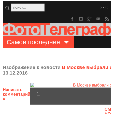
О НАС
Самое последнее
Изображение к новости
В Москве выбрали с
13.12.2016
Написать
1.
комментарий
»
CМО
НОВ