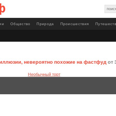
ии
Общество
Природа
Происшествия
Путешеств
иллюзии, невероятно похожие на фастфуд
от 