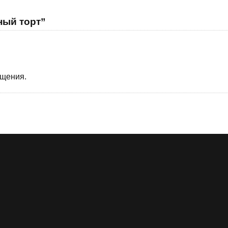
ный торт”
бщения.