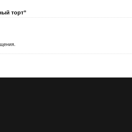
ный торт”
бщения.