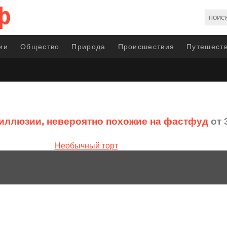
ии
Общество
Природа
Происшествия
Путешеств
иллюзии, невероятно похожие на фастфуд
от 