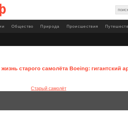
ии
Общество
Природа
Происшествия
Путешеств
 жизнь старого самолёта Boeing: гигантский 