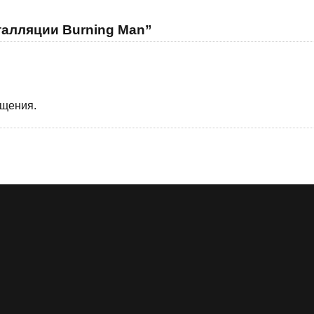
талляции Burning Man”
бщения.