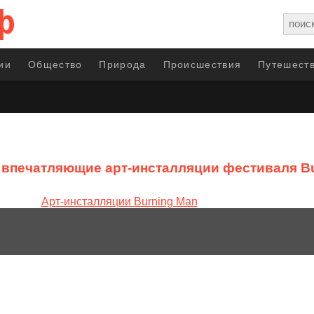
ии
Общество
Природа
Происшествия
Путешеств
впечатляющие арт-инсталляции фестиваля Bu