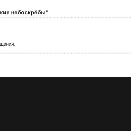
ские небоскрёбы”
бщения.