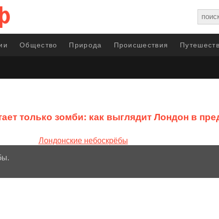
ии
Общество
Природа
Происшествия
Путешеств
тает только зомби: как выглядит Лондон в пр
бы.