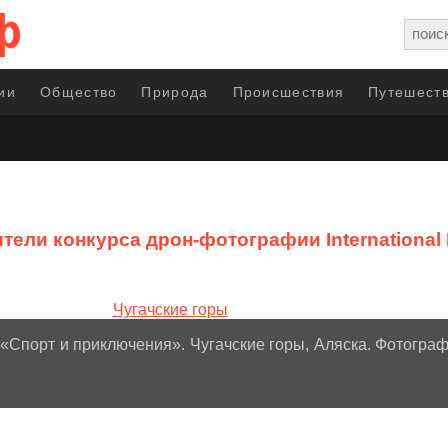
ии
Общество
Природа
Происшествия
Путешеств
тели конкурса дрон-фотографии International 
 «Спорт и приключения». Чугачские горы, Аляска. Фотограф