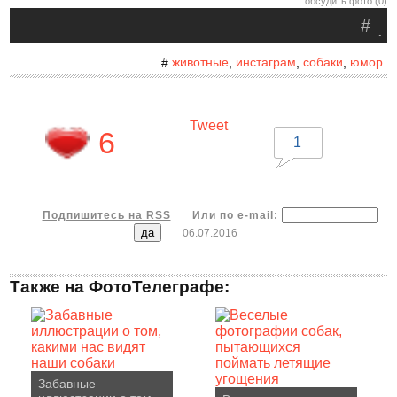
обсудить фото (0)
#
.
животные
инстаграм
собаки
юмор
#
,
,
,
Tweet
6
1
Подпишитесь на RSS
Или по e-mail:
06.07.2016
Также на ФотоТелеграфе:
Забавные