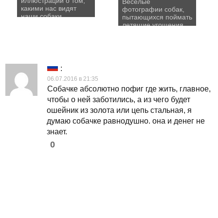
иллюстрации о том,
Веселые
какими нас видят
фотографии собак,
наши собаки
пытающихся поймать
летящие угощения
:
06.07.2016 в 21:35
Собачке абсолютно пофиг где жить, главное,
чтобы о ней заботились, а из чего будет
ошейник из золота или цепь стальная, я
думаю собачке равнодушно. она и денег не
знает.
0