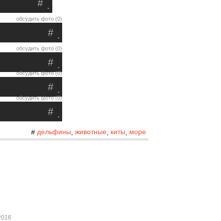
#
.
обсудить фото (0)
#
.
обсудить фото (0)
#
.
обсудить фото (0)
#
.
обсудить фото (0)
#
.
дельфины
животные
киты
море
#
,
,
,
2016