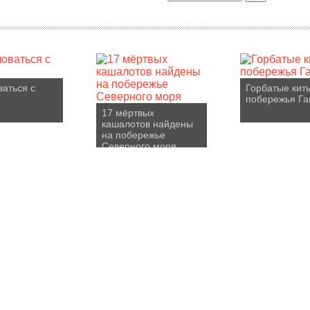
ваться с
Горбатые кит
побережья Га
17 мёртвых
кашалотов найдены
на побережье
Северного моря