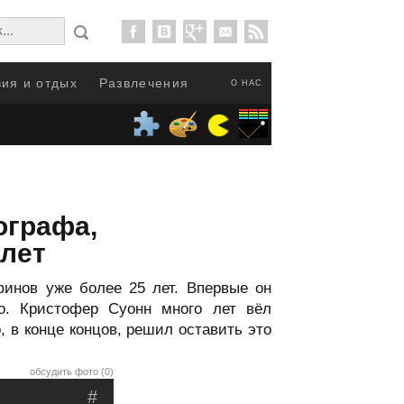
ия и отдых
Развлечения
О НАС
ографа,
лет
финов уже более 25 лет. Впервые он
о. Кристофер Суонн много лет вёл
 в конце концов, решил оставить это
обсудить фото (0)
#
.