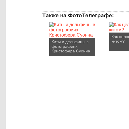
Также на ФотоТелеграфе:
Как цело
китом?
Киты и дельфины в
фотографиях
Кристофера Суонна