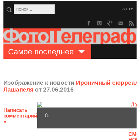
О НАС
Самое последнее
Изображение к новости
Ироничный сюрреали
Лашапеля
от 27.06.2016
Написать
8.
комментарий
»
CМО
НОВ