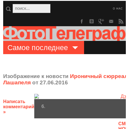
О НАС
Самое последнее
Изображение к новости
Ироничный сюрреали
Лашапеля
от 27.06.2016
Написать
6.
комментарий
»
CМО
НОВ