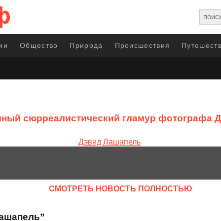
ии
Общество
Природа
Происшествия
Путешеств
ный сюрреалистический гламур фотографа 
CМОТРЕТЬ НОВОСТЬ ПОЛНОСТЬЮ
Лашапель”