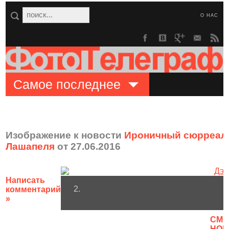
О НАС
Самое последнее
Изображение к новости
Ироничный сюрреали
Лашапеля
от 27.06.2016
Написать
2.
комментарий
»
CМО
НОВ