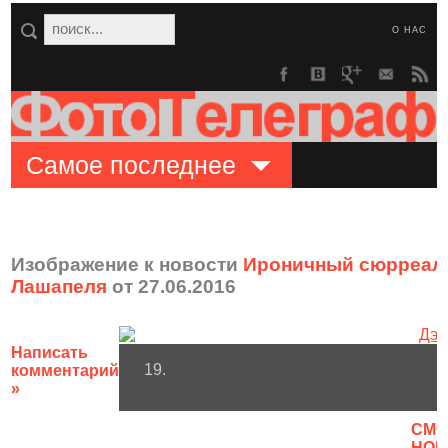
О НАС
Самое последнее
Изображение к новости
Ироничный сюрреали
Лашапеля
от 27.06.2016
Написать
19.
комментарий
»
CМО
НОВ