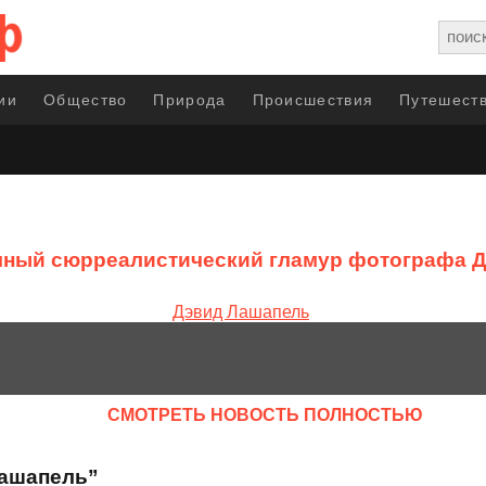
ии
Общество
Природа
Происшествия
Путешеств
ный сюрреалистический гламур фотографа 
CМОТРЕТЬ НОВОСТЬ ПОЛНОСТЬЮ
Лашапель”