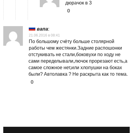
дюрачок в 3
0
вапа
:
21.06.2016 в 08:41
По большому счёту больше столярной
работы чем жестянки.Задние распошонки
отстукивать не стали,боковухи по ходу не
сами переделывали,лючок прорезают есть,а
самое сложное нет,или хлопушки на боках
были? Автолавка ? Не раскрыта как то тема.
0