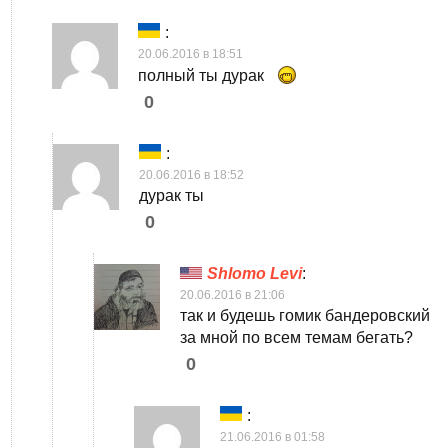
:
20.06.2016 в 18:51
полный ты дурак
0
:
20.06.2016 в 18:52
дурак ты
0
Shlomo Levi
:
20.06.2016 в 21:06
так и будешь гомик бандеровский
за мной по всем темам бегать?
0
:
21.06.2016 в 01:58