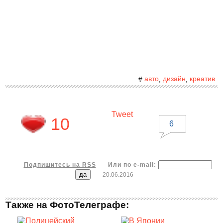
авто
дизайн
креатив
#
,
,
Tweet
10
6
Подпишитесь на RSS
Или по e-mail:
20.06.2016
Также на ФотоТелеграфе: