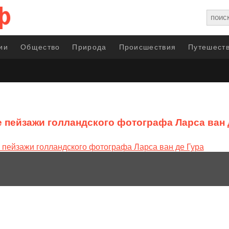
ии
Общество
Природа
Происшествия
Путешеств
 пейзажи голландского фотографа Ларса ван 