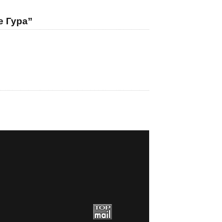
е Гура”