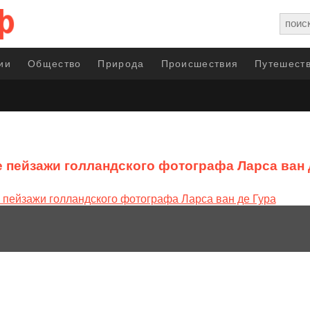
ии
Общество
Природа
Происшествия
Путешеств
 пейзажи голландского фотографа Ларса ван 