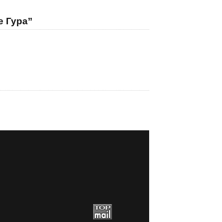
е Гура”