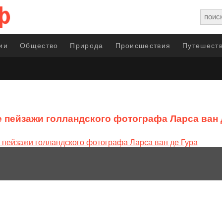
ии
Общество
Природа
Происшествия
Путешеств
 пейзажи голландского фотографа Ларса ван 