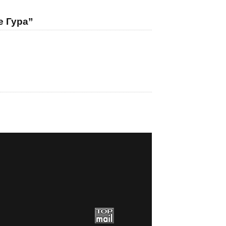
е Гура”