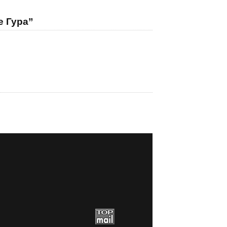
е Гура”