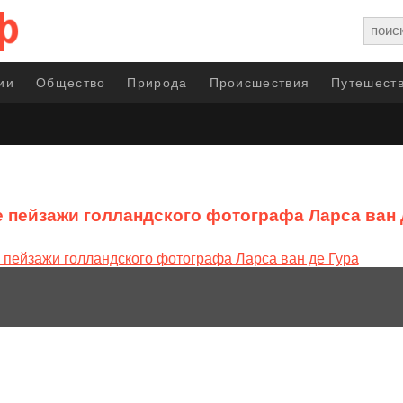
ии
Общество
Природа
Происшествия
Путешеств
 пейзажи голландского фотографа Ларса ван 