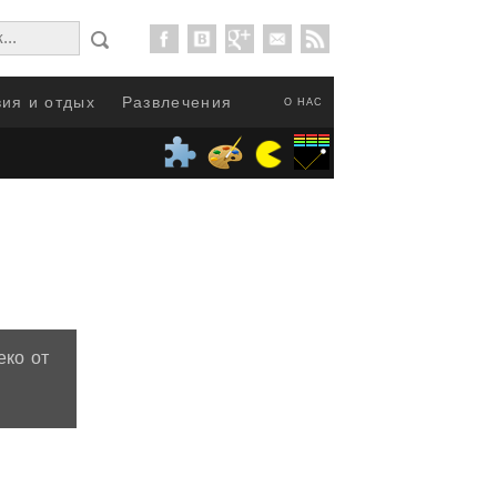
ия и отдых
Развлечения
О НАС
еко от