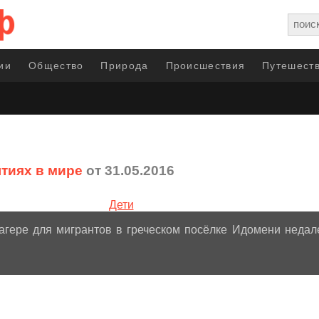
ии
Общество
Природа
Происшествия
Путешеств
тиях в мире
от 31.05.2016
агере для мигрантов в греческом посёлке Идомени недал