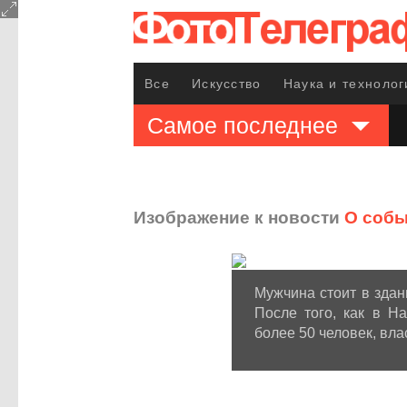
Все
Искусство
Наука и технолог
Самое последнее
Изображение к новости
О собы
Мужчина стоит в здан
После того, как в Н
более 50 человек, вла