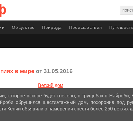
ии
Общество
Природа
Происшествия
Путешеств
тиях в мире
от 31.05.2016
ии, которое вскоре будет снесено, в трущобах в Найроби, 
айроби обрушился шестиэтажный дом, похоронив под ру
сти Кении объявили о намерении снести более 250 ветхих д