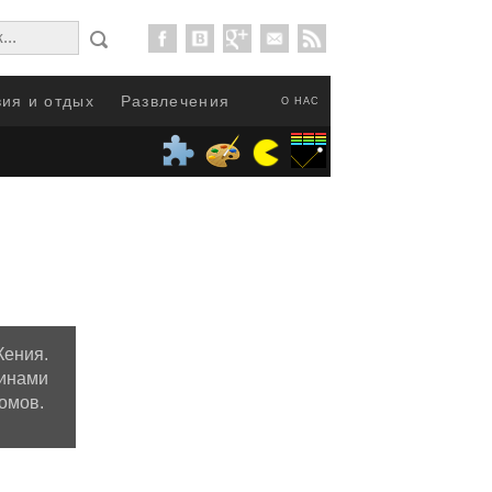
ия и отдых
Развлечения
О НАС
Кения.
инами
омов.