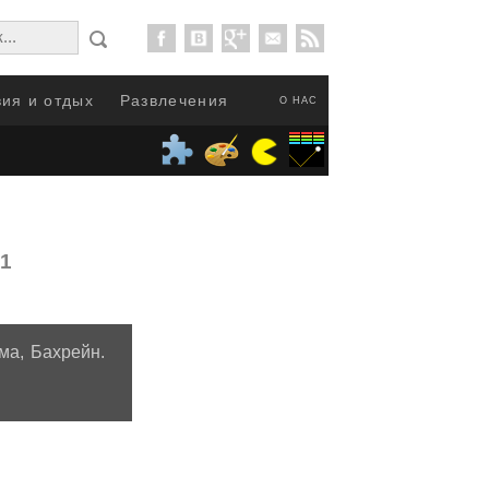
ия и отдых
Развлечения
О НАС
11
ма, Бахрейн.