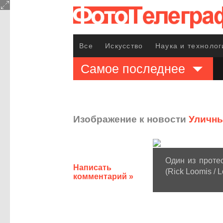
Все
Искусство
Наука и технолог
Самое последнее
Изображение к новости
Уличны
Один из проте
Написать
(Rick Loomis / 
комментарий »