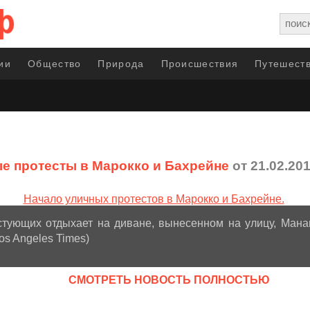
ии
Общество
Природа
Происшествия
Путешеств
е протесты в Марокко и Бахрейне
от 21.02.20
стующих отдыхает на диване, вынесенном на улицу, Мана
Los Angeles Times)
CМОТРЕТЬ НОВОСТЬ ПОЛНОСТЬЮ