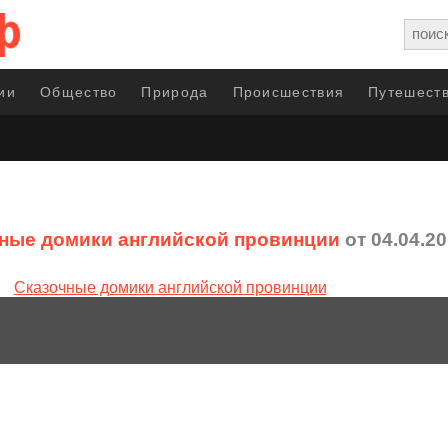
ии
Общество
Природа
Происшествия
Путешеств
ные домики английской провинции
от 04.04.2