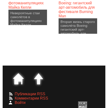
Невероятные стаи
самолётов в
фотоманипуляциях
Вторая жизнь старого
Майка Келли
самолёта Boeing:
гигантский арт-
автомобиль для
фестиваля Burning
Man
Публикации RSS
Комментарии RSS
Войти