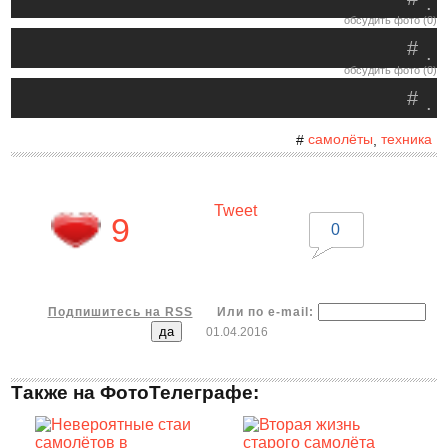
.
обсудить фото (0)
#
.
обсудить фото (0)
#
.
самолёты
техника
#
,
Tweet
9
0
Подпишитесь на RSS
Или по e-mail:
01.04.2016
Также на ФотоТелеграфе: