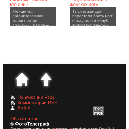
Женщины,
Тысячи женщин
организовавшие
перестали брить ноги
марш против
и вступили в «Клуб
политики Трампа –
волосатых женских
кто они?
ног»
Публикации RSS
Комментарии RSS
Войти
Облако тегов
© ФотоТелеграф
При копировании материалов ставьте, пожалуйста, ссылку. Спасибо :)