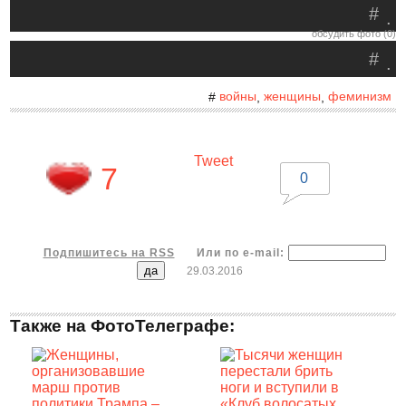
#
.
обсудить фото (0)
#
.
войны
женщины
феминизм
#
,
,
Tweet
7
0
Подпишитесь на RSS
Или по e-mail:
29.03.2016
Также на ФотоТелеграфе: