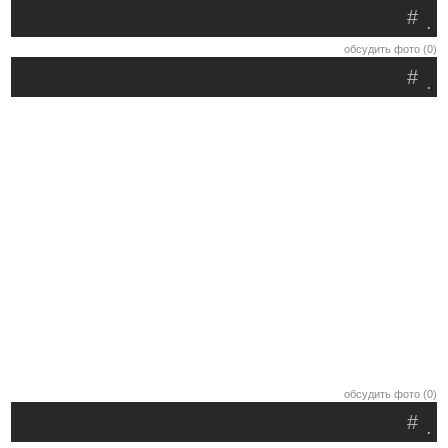
#
.
обсудить фото (0)
#
.
обсудить фото (0)
#
.