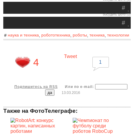
#
.
обсудить фото (0)
#
.
наука и техника
робототехника
роботы
техника
технологии
#
,
,
,
,
Tweet
4
1
Подпишитесь на RSS
Или по e-mail:
13.03.2016
Также на ФотоТелеграфе: