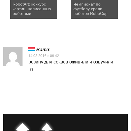
RobotArt: конкурс
Чемпионат по
картин, написанных
футболу среди
роботами
роботов RoboCup
Вата
:
14.03.2016 в 09:42
резину для секаса оживили и озвучили
0