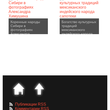
Коренные народы
Богатство культурных
Сибири в
традиций
фотографиях
мексиканского
Александра
индейского народа
Химушина
сапотеки
Публикации RSS
Комментарии RSS