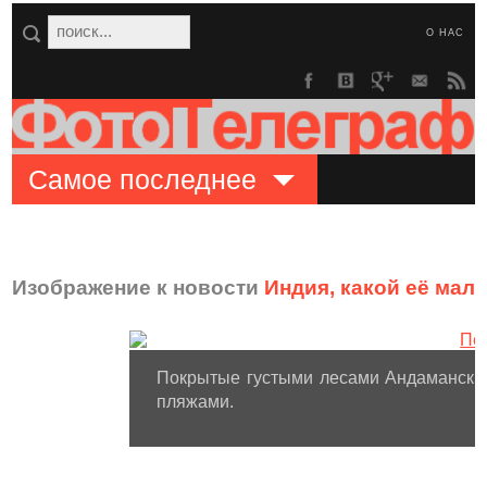
О НАС
Самое последнее
Изображение к новости
Индия, какой её мало
Покрытые густыми лесами Андамански
пляжами.