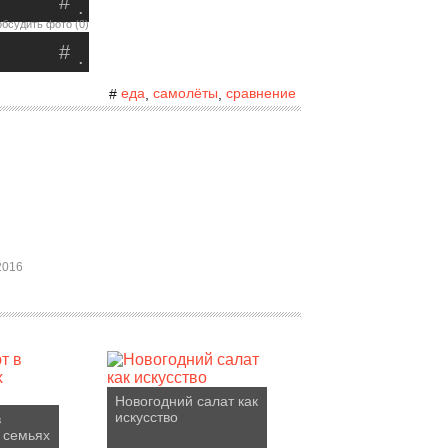
#
.
обсудить фото (0)
#
.
еда
самолёты
сравнение
#
,
,
2016
Новогодний салат как
искусство
в
 семьях