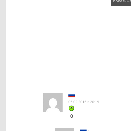
полезны
:
05.02.2016 в 20:19
0
: