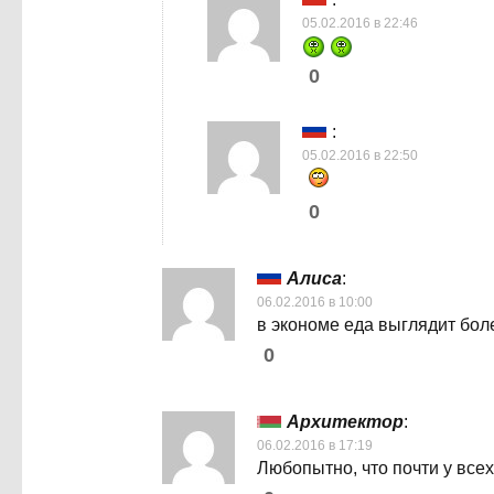
05.02.2016 в 22:46
0
:
05.02.2016 в 22:50
0
Алиса
:
06.02.2016 в 10:00
в экономе еда выглядит боле
0
Архитектор
:
06.02.2016 в 17:19
Любопытно, что почти у все