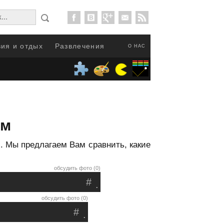
ия и отдых
Развлечения
О НАС
ом
й. Мы предлагаем Вам сравнить, какие
обсудить фото (0)
#
.
обсудить фото (0)
#
.