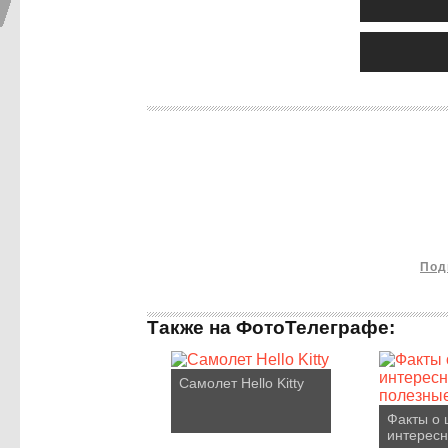
Под
Также на ФотоТелеграфе:
Самолет Hello Kitty
Факты о 
интересн