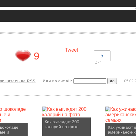
Tweet
9
5
пишитесь на RSS
Или по e-mail:
05.02.
Как выглядят 200
калорий на фото
шоколаде
Как ужинают 
ые и
американских